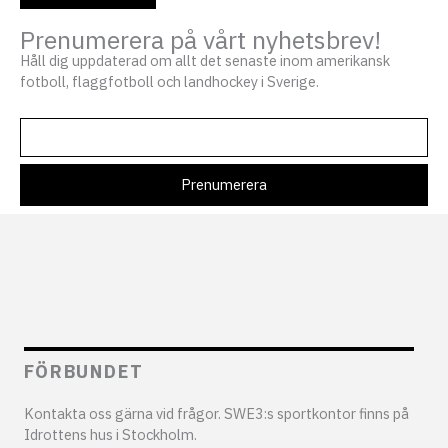
Prenumerera på vårt nyhetsbrev!
Håll dig uppdaterad om allt det senaste inom amerikansk
fotboll, flaggfotboll och landhockey i Sverige.
FÖRBUNDET
Kontakta oss gärna vid frågor. SWE3:s sportkontor finns på
Idrottens hus i Stockholm.