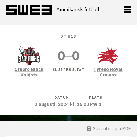
Hoppa
till
Amerikansk fotboll
innehåll
DT U13
0
–
0
Örebro Black
Tyresö Royal
SLUTRESULTAT
Knights
Crowns
DATUM
PLATS
2 augusti, 2024 kl. 16.00
PW 1
Skriv ut/skapa PDF