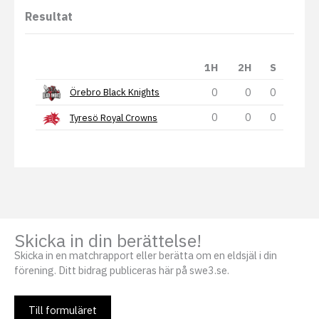
Resultat
1H
2H
S
0
0
0
Örebro Black Knights
0
0
0
Tyresö Royal Crowns
Skicka in din berättelse!
Skicka in en matchrapport eller berätta om en eldsjäl i din
förening. Ditt bidrag publiceras här på swe3.se.
Till formuläret