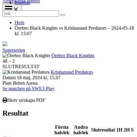
Amerikansk fotboll
Kontakt
Search
for:
Hem
Örebro Black Knights vs Kristianstad Predators – 2024-05-18
kl. 15:07
Superserien
Örebro Black Knights
48
–
2
SLUTRESULTAT
Kristianstad Predators
Datum
18 maj, 2024 kl. 15.07
Plats
Behrn Arena
Se matchen på SWE3 Play
Skriv ut/skapa PDF
Resultat
Första
Andra
Slutresultat
1H
2H
S
halvlek
halvlek