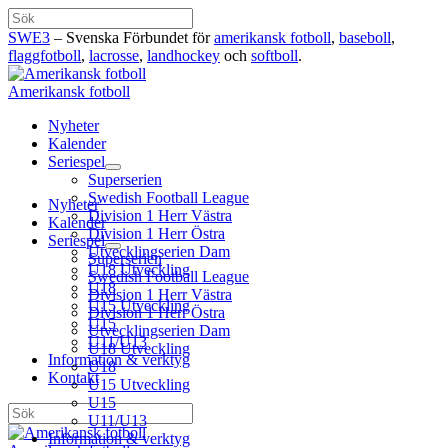
Hoppa
Sök
till
SWE3
– Svenska Förbundet för
amerikansk fotboll
,
baseboll
,
innehåll
flaggfotboll
,
lacrosse
,
landhockey
och
softboll
.
Amerikansk fotboll
Nyheter
Kalender
Seriespel
Superserien
Swedish Football League
Nyheter
Division 1 Herr Västra
Kalender
Division 1 Herr Östra
Seriespel
Utvecklingserien Dam
Superserien
U18 Utveckling
Swedish Football League
U18
Division 1 Herr Västra
U15 Utveckling
Division 1 Herr Östra
U15
Utvecklingserien Dam
U11/U13
U18 Utveckling
Information & verktyg
U18
Kontakt
U15 Utveckling
U15
Sök
U11/U13
Information & verktyg