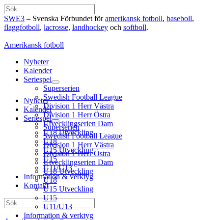
Hoppa
Sök
till
SWE3
– Svenska Förbundet för
amerikansk fotboll
,
baseboll
,
innehåll
flaggfotboll
,
lacrosse
,
landhockey
och
softboll
.
Amerikansk fotboll
Nyheter
Kalender
Seriespel
Superserien
Swedish Football League
Nyheter
Division 1 Herr Västra
Kalender
Division 1 Herr Östra
Seriespel
Utvecklingserien Dam
Superserien
U18 Utveckling
Swedish Football League
U18
Division 1 Herr Västra
U15 Utveckling
Division 1 Herr Östra
U15
Utvecklingserien Dam
U11/U13
U18 Utveckling
Information & verktyg
U18
Kontakt
U15 Utveckling
U15
Sök
U11/U13
Information & verktyg