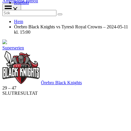
Amerikansk fotboll
Kontakt
Search
for:
Hem
Örebro Black Knights vs Tyresö Royal Crowns – 2024-05-11
kl. 15:00
Superserien
Örebro Black Knights
29
–
47
SLUTRESULTAT