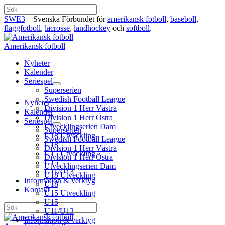
Hoppa
Sök
till
SWE3
– Svenska Förbundet för
amerikansk fotboll
,
baseboll
,
innehåll
flaggfotboll
,
lacrosse
,
landhockey
och
softboll
.
Amerikansk fotboll
Nyheter
Kalender
Seriespel
Superserien
Swedish Football League
Nyheter
Division 1 Herr Västra
Kalender
Division 1 Herr Östra
Seriespel
Utvecklingserien Dam
Superserien
U18 Utveckling
Swedish Football League
U18
Division 1 Herr Västra
U15 Utveckling
Division 1 Herr Östra
U15
Utvecklingserien Dam
U11/U13
U18 Utveckling
Information & verktyg
U18
Kontakt
U15 Utveckling
U15
Sök
U11/U13
Information & verktyg