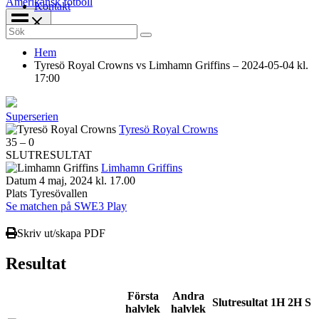
Amerikansk fotboll
Kontakt
Search
for:
Hem
Tyresö Royal Crowns vs Limhamn Griffins – 2024-05-04 kl.
17:00
Superserien
Tyresö Royal Crowns
35
–
0
SLUTRESULTAT
Limhamn Griffins
Datum
4 maj, 2024 kl. 17.00
Plats
Tyresövallen
Se matchen på SWE3 Play
Skriv ut/skapa PDF
Resultat
Första
Andra
Slutresultat
1H
2H
S
halvlek
halvlek