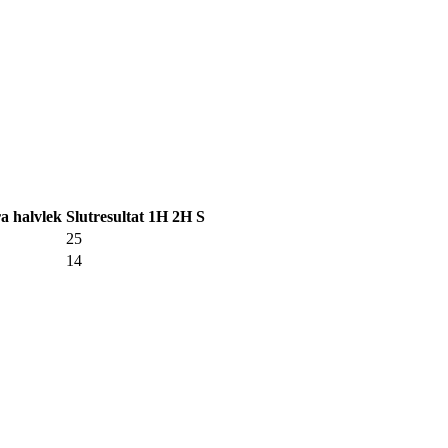
a halvlek
Slutresultat
1H
2H
S
25
14