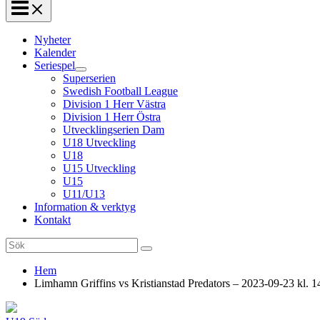
Nyheter
Kalender
Seriespel
Superserien
Swedish Football League
Division 1 Herr Västra
Division 1 Herr Östra
Utvecklingserien Dam
U18 Utveckling
U18
U15 Utveckling
U15
U11/U13
Information & verktyg
Kontakt
Search
for:
Hem
Limhamn Griffins vs Kristianstad Predators – 2023-09-23 kl. 1