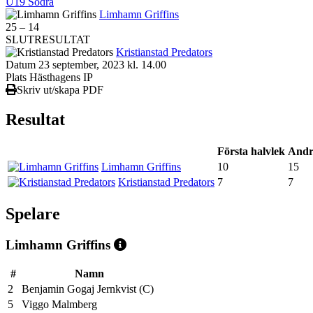
U19 Södra
Limhamn Griffins
25
–
14
SLUTRESULTAT
Kristianstad Predators
Datum
23 september, 2023 kl. 14.00
Plats
Hästhagens IP
Skriv ut/skapa PDF
Resultat
Första halvlek
Andr
Limhamn Griffins
10
15
Kristianstad Predators
7
7
Spelare
Limhamn Griffins
#
Namn
2
Benjamin Gogaj Jernkvist (C)
5
Viggo Malmberg