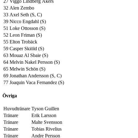
27
Viggo Lindberg Åkers
32
Alen Zembo
33
Axel Seth (S, C)
39
Nicco Engdahl (S)
51
Loke Ottosson (S)
52
Leon Friman (S)
55
Elton Trobäck
59
Casper Skiöld (S)
63
Mouaz Al Sbaie (S)
64
Melvin Nakel Persson (S)
65
Melwin Schön (S)
69
Jonathan Andersson (S, C)
77
Joaquin Vaca Fernandez (S)
Övriga
Huvudtränare
Tyson Guillen
Tränare
Erik Larsson
Tränare
Malte Svensson
Tränare
Tobias Rivelius
Tränare
Andre Persson