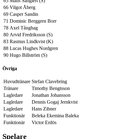
65
Måns Sanglert (S)
66
Vilgot Åberg
69
Casper Sandin
71
Dominic Berggren Borr
78
Axel Tånghag
80
Arvid Fredriksson (S)
83
Rasmus Lindkvist (K)
88
Lucas Hughes Nordgren
90
Hugo Billström (S)
Övriga
Huvudtränare
Stefan Clavebring
Tränare
Timothy Bengtsson
Lagledare
Jonathan Johansson
Lagledare
Dennis Gogaj Jernkvist
Lagledare
Hans Zibner
Funktionär
Beleka Ekemina Baleka
Funktionär
Victor Erdös
Spelare