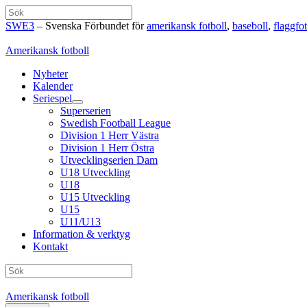
Hoppa
Sök
till
SWE3
– Svenska Förbundet för
amerikansk fotboll
,
baseboll
,
flaggfot
innehåll
Amerikansk fotboll
Nyheter
Kalender
Seriespel
Superserien
Swedish Football League
Division 1 Herr Västra
Division 1 Herr Östra
Utvecklingserien Dam
U18 Utveckling
U18
U15 Utveckling
U15
U11/U13
Information & verktyg
Kontakt
Sök
Amerikansk fotboll