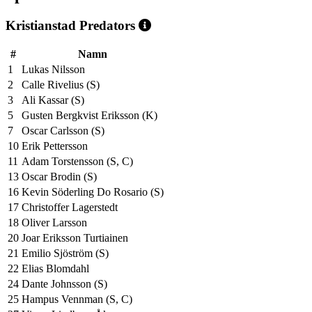
Kristianstad Predators
#
Namn
1
Lukas Nilsson
2
Calle Rivelius (S)
3
Ali Kassar (S)
5
Gusten Bergkvist Eriksson (K)
7
Oscar Carlsson (S)
10
Erik Pettersson
11
Adam Torstensson (S, C)
13
Oscar Brodin (S)
16
Kevin Söderling Do Rosario (S)
17
Christoffer Lagerstedt
18
Oliver Larsson
20
Joar Eriksson Turtiainen
21
Emilio Sjöström (S)
22
Elias Blomdahl
24
Dante Johnsson (S)
25
Hampus Vennman (S, C)