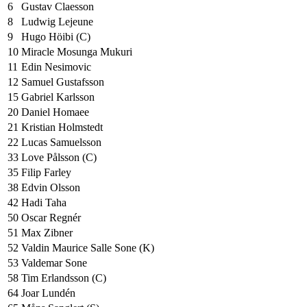
6
Gustav Claesson
8
Ludwig Lejeune
9
Hugo Höibi (C)
10
Miracle Mosunga Mukuri
11
Edin Nesimovic
12
Samuel Gustafsson
15
Gabriel Karlsson
20
Daniel Homaee
21
Kristian Holmstedt
22
Lucas Samuelsson
33
Love Pålsson (C)
35
Filip Farley
38
Edvin Olsson
42
Hadi Taha
50
Oscar Regnér
51
Max Zibner
52
Valdin Maurice Salle Sone (K)
53
Valdemar Sone
58
Tim Erlandsson (C)
64
Joar Lundén