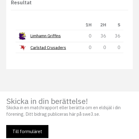
Resultat
1H
2H
S
0
36
36
Limhamn Griffins
0
0
0
Carlstad Crusaders
Skicka in din berättelse!
Skicka in en matchrapport eller berätta om en eldsjäl i din
förening. Ditt bidrag publiceras här på swe3.se.
Till formuläret