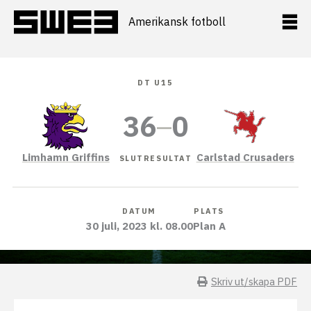
Hoppa
till
Amerikansk fotboll
innehåll
DT U15
36
–
0
Limhamn Griffins
Carlstad Crusaders
SLUTRESULTAT
DATUM
PLATS
30 juli, 2023 kl. 08.00
Plan A
Skriv ut/skapa PDF