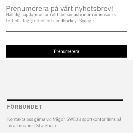
Prenumerera på vårt nyhetsbrev!
Håll dig uppdaterad om allt det senaste inom amerikansk
fotboll, flaggfotboll och landhockey i Sverige.
FÖRBUNDET
Kontakta oss gärna vid frågor. SWE3:s sportkontor finns på
Idrottens hus i Stockholm.