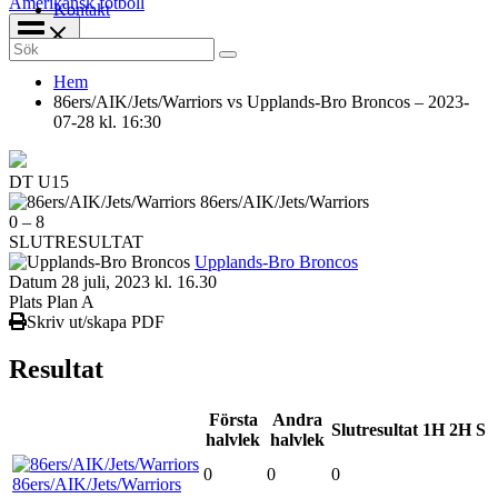
Amerikansk fotboll
Kontakt
Search
for:
Hem
86ers/AIK/Jets/Warriors vs Upplands-Bro Broncos – 2023-
07-28 kl. 16:30
DT U15
86ers/AIK/Jets/Warriors
0
–
8
SLUTRESULTAT
Upplands-Bro Broncos
Datum
28 juli, 2023 kl. 16.30
Plats
Plan A
Skriv ut/skapa PDF
Resultat
Första
Andra
Slutresultat
1H
2H
S
halvlek
halvlek
0
0
0
86ers/AIK/Jets/Warriors