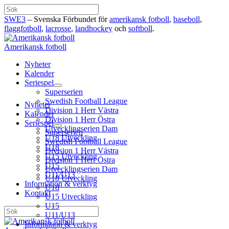
Hoppa
Sök
till
SWE3
– Svenska Förbundet för
amerikansk fotboll
,
baseboll
,
innehåll
flaggfotboll
,
lacrosse
,
landhockey
och
softboll
.
Amerikansk fotboll
Nyheter
Kalender
Seriespel
Superserien
Swedish Football League
Nyheter
Division 1 Herr Västra
Kalender
Division 1 Herr Östra
Seriespel
Utvecklingserien Dam
Superserien
U18 Utveckling
Swedish Football League
U18
Division 1 Herr Västra
U15 Utveckling
Division 1 Herr Östra
U15
Utvecklingserien Dam
U11/U13
U18 Utveckling
Information & verktyg
U18
Kontakt
U15 Utveckling
U15
Sök
U11/U13
Information & verktyg