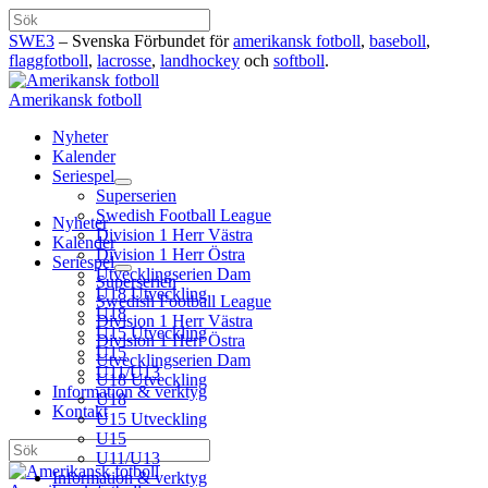
Hoppa
Sök
till
SWE3
– Svenska Förbundet för
amerikansk fotboll
,
baseboll
,
innehåll
flaggfotboll
,
lacrosse
,
landhockey
och
softboll
.
Amerikansk fotboll
Nyheter
Kalender
Seriespel
Superserien
Swedish Football League
Nyheter
Division 1 Herr Västra
Kalender
Division 1 Herr Östra
Seriespel
Utvecklingserien Dam
Superserien
U18 Utveckling
Swedish Football League
U18
Division 1 Herr Västra
U15 Utveckling
Division 1 Herr Östra
U15
Utvecklingserien Dam
U11/U13
U18 Utveckling
Information & verktyg
U18
Kontakt
U15 Utveckling
U15
Sök
U11/U13
Information & verktyg