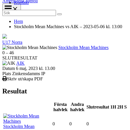
Amerikansk fotboll
Kontakt
Search
for:
Hem
Stockholm Mean Machines vs AIK – 2023-05-06 kl. 13:00
U17 Norra
Stockholm Mean Machines
0
–
46
SLUTRESULTAT
AIK
Datum
6 maj, 2023 kl. 13.00
Plats
Zinkensdamms IP
Skriv ut/skapa PDF
Resultat
Första
Andra
Slutresultat
1H
2H
S
halvlek
halvlek
0
0
0
Stockholm Mean