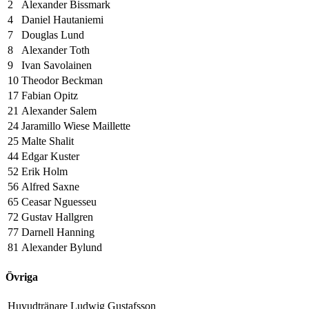
2
Alexander Bissmark
4
Daniel Hautaniemi
7
Douglas Lund
8
Alexander Toth
9
Ivan Savolainen
10
Theodor Beckman
17
Fabian Opitz
21
Alexander Salem
24
Jaramillo Wiese Maillette
25
Malte Shalit
44
Edgar Kuster
52
Erik Holm
56
Alfred Saxne
65
Ceasar Nguesseu
72
Gustav Hallgren
77
Darnell Hanning
81
Alexander Bylund
Övriga
Huvudtränare
Ludwig Gustafsson