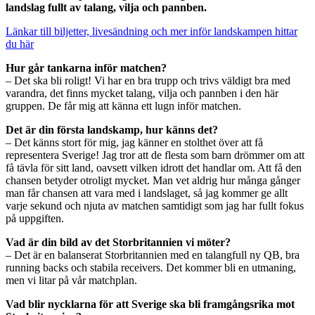
landslag fullt av talang, vilja och pannben.
Länkar till biljetter, livesändning och mer inför landskampen hittar
du här
Hur går tankarna inför matchen?
– Det ska bli roligt! Vi har en bra trupp och trivs väldigt bra med
varandra, det finns mycket talang, vilja och pannben i den här
gruppen. De får mig att känna ett lugn inför matchen.
Det är din första landskamp, hur känns det?
– Det känns stort för mig, jag känner en stolthet över att få
representera Sverige! Jag tror att de flesta som barn drömmer om att
få tävla för sitt land, oavsett vilken idrott det handlar om. Att få den
chansen betyder otroligt mycket. Man vet aldrig hur många gånger
man får chansen att vara med i landslaget, så jag kommer ge allt
varje sekund och njuta av matchen samtidigt som jag har fullt fokus
på uppgiften.
Vad är din bild av det Storbritannien vi möter?
– Det är en balanserat Storbritannien med en talangfull ny QB, bra
running backs och stabila receivers. Det kommer bli en utmaning,
men vi litar på vår matchplan.
Vad blir nycklarna för att Sverige ska bli framgångsrika mot