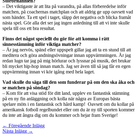
Storbritannien?
– Det viktigaste är att lita på varandra, på allas förberedelse inför
matchen, på coachernas matchplan och att aldrig ge upp oavsett vad
som händer. Ta ett spel i taget, släpp det negativa och blicka framåt
nästa spel. Gör alla det ser jag ingen anledning till att vi inte skulle
spela till oss ett bra resultat.
Finns det något speciellt du gör för att komma i rätt
sinnesstämning inför viktiga matcher?
– Är jag nervös, spänd eller uppspelt gillar jag att ta en stund till att
meditera och göra andningsövningar innan uppvärmningen. Är jag
redan lugn tar jag på mig hörlurar och lyssnar på musik, det brukar
bli mycket hip-hop innan match. Jag ser även till så jag får en egen
uppvärmning innan vi kör igång med hela laget.
Vad skulle du säga till den som funderar på om den ska åka och
se matchen på söndag?
– Kom för att visa stöd för ditt land, upplev en fantastisk stämning
på en ny fin anläggning och kolla när några av Europas bästa
spelare möts i en fantastisk och hård kamp! Oavsett om du kollar på
amerikansk fotboll regelbundet eller om du är ny till sporten kommer
du inte att ångra dig om du kommer och hejar fram Sverige!
←
Föregående Inlägg
Nästa Inlägg
→