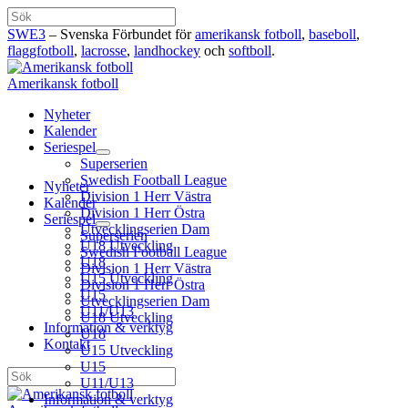
Hoppa
Sök
till
SWE3
– Svenska Förbundet för
amerikansk fotboll
,
baseboll
,
innehåll
flaggfotboll
,
lacrosse
,
landhockey
och
softboll
.
Amerikansk fotboll
Nyheter
Kalender
Seriespel
Superserien
Swedish Football League
Nyheter
Division 1 Herr Västra
Kalender
Division 1 Herr Östra
Seriespel
Utvecklingserien Dam
Superserien
U18 Utveckling
Swedish Football League
U18
Division 1 Herr Västra
U15 Utveckling
Division 1 Herr Östra
U15
Utvecklingserien Dam
U11/U13
U18 Utveckling
Information & verktyg
U18
Kontakt
U15 Utveckling
U15
Sök
U11/U13
Information & verktyg