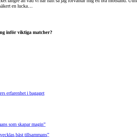
cket längre än vad vi har haft så jag förväntar mig ett bra motstånd. Ut
 säkert en lucka…
ing inför viktiga matcher?
ers erfarenhet i bagaget
ammans som skapar magin”
tvecklas bäst tillsammans”