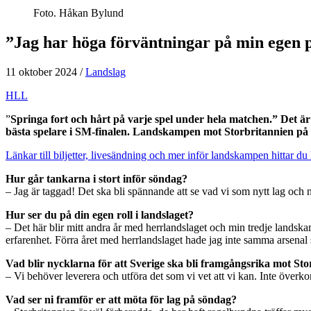
Foto. Håkan Bylund
”Jag har höga förväntningar på min egen 
11 oktober 2024
/
Landslag
HLL
”
Springa fort och hårt på varje spel under hela matchen.” Det 
bästa spelare i SM-finalen. Landskampen mot Storbritannien på s
Länkar till biljetter, livesändning och mer inför landskampen hittar du
Hur går tankarna i stort inför söndag?
– Jag är taggad! Det ska bli spännande att se vad vi som nytt lag och 
Hur ser du på din egen roll i landslaget?
– Det här blir mitt andra år med herrlandslaget och min tredje landska
erfarenhet. Förra året med herrlandslaget hade jag inte samma arsenal so
Vad blir nycklarna för att Sverige ska bli framgångsrika mot St
– Vi behöver leverera och utföra det som vi vet att vi kan. Inte överk
Vad ser ni framför er att möta för lag på söndag?