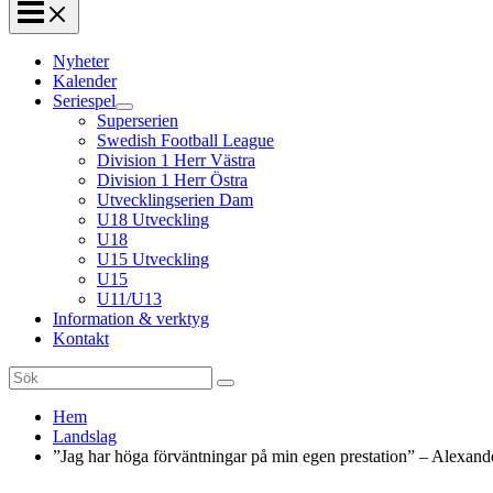
Nyheter
Kalender
Seriespel
Superserien
Swedish Football League
Division 1 Herr Västra
Division 1 Herr Östra
Utvecklingserien Dam
U18 Utveckling
U18
U15 Utveckling
U15
U11/U13
Information & verktyg
Kontakt
Search
for:
Hem
Landslag
”Jag har höga förväntningar på min egen prestation” – Alexan