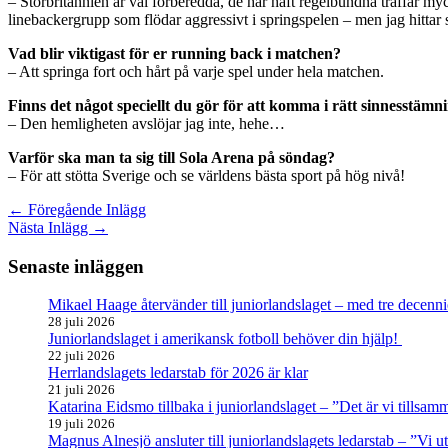
– Storbritannien är väl förberedda, de har haft regelbundna träffar my
linebackergrupp som flödar aggressivt i springspelen – men jag hittar
Vad blir viktigast för er running back i matchen?
– Att springa fort och hårt på varje spel under hela matchen.
Finns det något speciellt du gör för att komma i rätt sinnesstämn
– Den hemligheten avslöjar jag inte, hehe…
Varför ska man ta sig till Sola Arena på söndag?
– För att stötta Sverige och se världens bästa sport på hög nivå!
←
Föregående Inlägg
Nästa Inlägg
→
Senaste inläggen
Mikael Haage återvänder till juniorlandslaget – med tre decenni
28 juli 2026
Juniorlandslaget i amerikansk fotboll behöver din hjälp!
22 juli 2026
Herrlandslagets ledarstab för 2026 är klar
21 juli 2026
Katarina Eidsmo tillbaka i juniorlandslaget – ”Det är vi tills
19 juli 2026
Magnus Alnesjö ansluter till juniorlandslagets ledarstab – ”Vi u