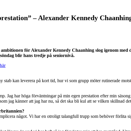
prestation” – Alexander Kennedy Chaanhing
är ambitionen för Alexander Kennedy Chaanhing slog igenom med d
öndag blir hans tredje på seniornivå.
 här
ny stab kan leverera på kort tid, hur vi som grupp möter rutinerade mots
mp. Jag har höga förväntningar på min egen prestation efter min säsong 
m jag känner att jag har nu, så det ska bli kul att se vilken skillnad det
orbritannien?
omplicera något. Vi har en otroligt talangfull trupp som behöver förlita