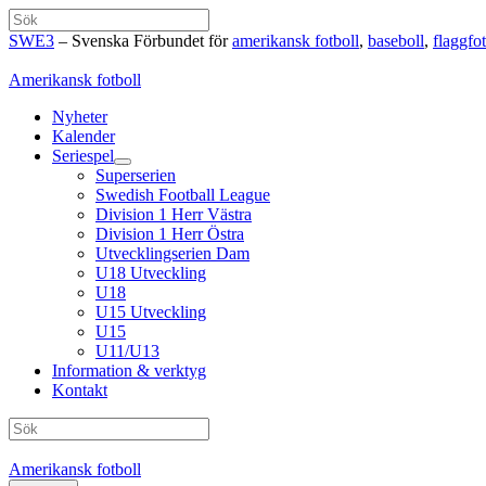
Hoppa
Sök
till
SWE3
– Svenska Förbundet för
amerikansk fotboll
,
baseboll
,
flaggfot
innehåll
Amerikansk fotboll
Nyheter
Kalender
Seriespel
Superserien
Swedish Football League
Division 1 Herr Västra
Division 1 Herr Östra
Utvecklingserien Dam
U18 Utveckling
U18
U15 Utveckling
U15
U11/U13
Information & verktyg
Kontakt
Sök
Amerikansk fotboll