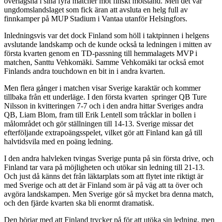
överlägsna i sina fyra matcher mot finskt motstånd. Men det var
ungdomslandslaget som fick äran att avsluta en helg full av
finnkamper på MUP Stadium i Vantaa utanför Helsingfors.
Inledningsvis var det dock Finland som höll i taktpinnen i helgens
avslutande landskamp och de kunde också ta ledningen i mitten av
första kvarten genom en TD-passning till hemmalagets MVP i
matchen, Santtu Vehkomäki. Samme Vehkomäki tar också emot
Finlands andra touchdown en bit in i andra kvarten.
Men flera gånger i matchen visar Sverige karaktär och kommer
tillbaka från ett underläge. I den första kvarten springer QB Ture
Nilsson in kvitteringen 7-7 och i den andra hittar Sveriges andra
QB, Liam Blom, fram till Erik Lentell som tråcklar in bollen i
målområdet och gör ställningen till 14-13. Sverige missar det
efterföljande extrapoängsspelet, vilket gör att Finland kan gå till
halvtidsvila med en poäng ledning.
I den andra halvleken tvingas Sverige punta på sin första drive, och
Finland tar vara på möjligheten och utökar sin ledning till 21-13.
Och just då känns det från läktarplats som att flytet inte riktigt är
med Sverige och att det är Finland som är på väg att ta över och
avgöra landskampen. Men Sverige gör så mycket bra denna match,
och den fjärde kvarten ska bli enormt dramatisk.
Den börjar med att Finland trycker på för att utöka sin ledning, men