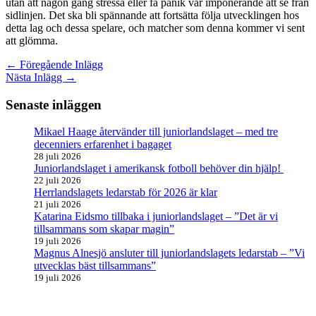
utan att någon gång stressa eller få panik var imponerande att se från
sidlinjen. Det ska bli spännande att fortsätta följa utvecklingen hos
detta lag och dessa spelare, och matcher som denna kommer vi sent
att glömma.
←
Föregående Inlägg
Nästa Inlägg
→
Senaste inläggen
Mikael Haage återvänder till juniorlandslaget – med tre
decenniers erfarenhet i bagaget
28 juli 2026
Juniorlandslaget i amerikansk fotboll behöver din hjälp!
22 juli 2026
Herrlandslagets ledarstab för 2026 är klar
21 juli 2026
Katarina Eidsmo tillbaka i juniorlandslaget – ”Det är vi
tillsammans som skapar magin”
19 juli 2026
Magnus Alnesjö ansluter till juniorlandslagets ledarstab – ”Vi
utvecklas bäst tillsammans”
19 juli 2026