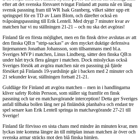
efter att det svenska försvaret tvingat Finland att punta når en lång
svensk passning fram till WR Isak Granberg, vilket sätter upp ett
springspel för en TD av Liam Blom, och därefter också en
tvåpoängspassning till Erik Lentell. Med drygt 7 minuter kvar av
matchen har vi nu ställningen 21-21 – och nu ska det avgöras!
Finland får en första möjlighet, men en fin finsk drive avslutas av att
den finska QB:n ”strip-sackas” av den mycket duktige defensiva
linjemannen Jonathan Johansson, som tillsammans med bl.a.
Sveriges MVP i matchen, Linus Lindberg, sätter den finska QB:n
under hårt tryck flera gånger i matchen. Dock misslyckas också
Sveriges försök att avgöra matchen när en passning på fjärde
försöket på Finlands 19-yardslinje går i backen med 2 minuter och
21 sekunder kvar, ställningen fortsatt 21-21.
Guldläge för Finland att avgöra matchen – men in i handlingarna
kliver safety Robin Persson, som ställer sig framför en finsk
passning och tar en matchavgörande interception! Detta ger Sveriges
anfall tillbaka bollen lång ner på finländsk planhalva och endast tre
spel senare kan Erik Lentell springa in matchavgörande 27-21 till
Sverige!
Finland får förvisso en sista chans med mindre än minuten kvar, men
lyckas inte komma längre än till mittplan innan matchen är över och
svenska armar sträcks mot den blå finska himlen.