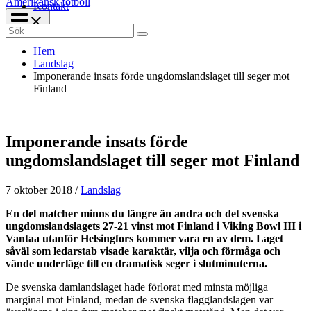
Amerikansk fotboll
Kontakt
Search
for:
Hem
Landslag
Imponerande insats förde ungdomslandslaget till seger mot
Finland
Imponerande insats förde
ungdomslandslaget till seger mot Finland
7 oktober 2018
/
Landslag
En del matcher minns du längre än andra och det svenska
ungdomslandslagets 27-21 vinst mot Finland i Viking Bowl III i
Vantaa utanför Helsingfors kommer vara en av dem. Laget
såväl som ledarstab visade karaktär, vilja och förmåga och
vände underläge till en dramatisk seger i slutminuterna.
De svenska damlandslaget hade förlorat med minsta möjliga
marginal mot Finland, medan de svenska flagglandslagen var