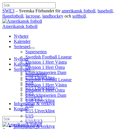
Hoppa
Sök
till
SWE3
– Svenska Förbundet för
amerikansk fotboll
,
baseboll
,
innehåll
flaggfotboll
,
lacrosse
,
landhockey
och
softboll
.
Amerikansk fotboll
Nyheter
Kalender
Seriespel
Superserien
Swedish Football League
Nyheter
Division 1 Herr Västra
Kalender
Division 1 Herr Östra
Seriespel
Utvecklingserien Dam
Superserien
U18 Utveckling
Swedish Football League
U18
Division 1 Herr Västra
U15 Utveckling
Division 1 Herr Östra
U15
Utvecklingserien Dam
U11/U13
U18 Utveckling
Information & verktyg
U18
Kontakt
U15 Utveckling
U15
Sök
U11/U13
Information & verktyg