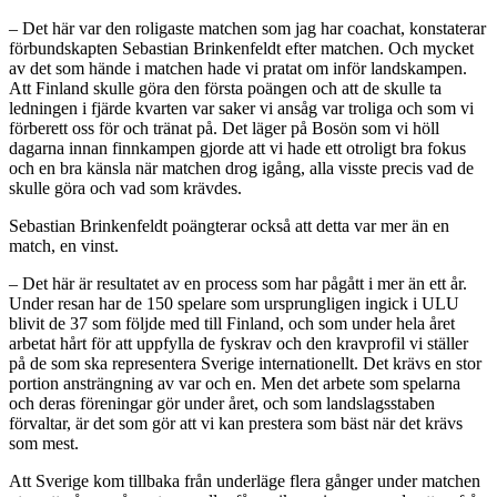
– Det här var den roligaste matchen som jag har coachat, konstaterar
förbundskapten Sebastian Brinkenfeldt efter matchen. Och mycket
av det som hände i matchen hade vi pratat om inför landskampen.
Att Finland skulle göra den första poängen och att de skulle ta
ledningen i fjärde kvarten var saker vi ansåg var troliga och som vi
förberett oss för och tränat på. Det läger på Bosön som vi höll
dagarna innan finnkampen gjorde att vi hade ett otroligt bra fokus
och en bra känsla när matchen drog igång, alla visste precis vad de
skulle göra och vad som krävdes.
Sebastian Brinkenfeldt poängterar också att detta var mer än en
match, en vinst.
– Det här är resultatet av en process som har pågått i mer än ett år.
Under resan har de 150 spelare som ursprungligen ingick i ULU
blivit de 37 som följde med till Finland, och som under hela året
arbetat hårt för att uppfylla de fyskrav och den kravprofil vi ställer
på de som ska representera Sverige internationellt. Det krävs en stor
portion ansträngning av var och en. Men det arbete som spelarna
och deras föreningar gör under året, och som landslagsstaben
förvaltar, är det som gör att vi kan prestera som bäst när det krävs
som mest.
Att Sverige kom tillbaka från underläge flera gånger under matchen