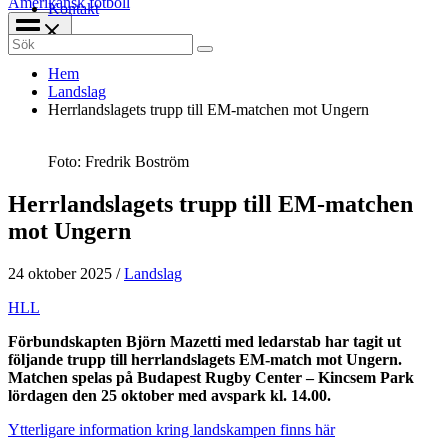
Amerikansk fotboll
Kontakt
Search
for:
Hem
Landslag
Herrlandslagets trupp till EM-matchen mot Ungern
Foto: Fredrik Boström
Herrlandslagets trupp till EM-matchen
mot Ungern
24 oktober 2025
/
Landslag
HLL
Förbundskapten Björn Mazetti med ledarstab har tagit ut
följande trupp till herrlandslagets EM-match mot Ungern.
Matchen spelas på Budapest Rugby Center – Kincsem Park
lördagen den 25 oktober med avspark kl. 14.00.
Ytterligare information kring landskampen finns här