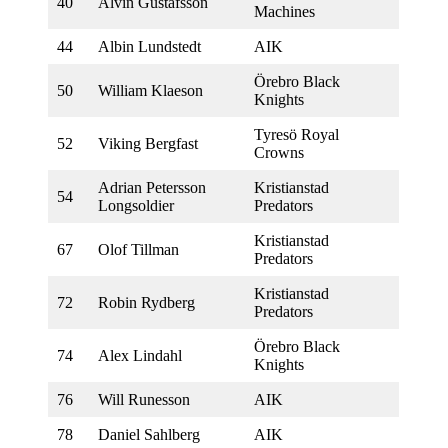
40
Alvin Gustafsson
Machines
44
Albin Lundstedt
AIK
Örebro Black
50
William Klaeson
Knights
Tyresö Royal
52
Viking Bergfast
Crowns
Adrian Petersson
Kristianstad
54
Longsoldier
Predators
Kristianstad
67
Olof Tillman
Predators
Kristianstad
72
Robin Rydberg
Predators
Örebro Black
74
Alex Lindahl
Knights
76
Will Runesson
AIK
78
Daniel Sahlberg
AIK