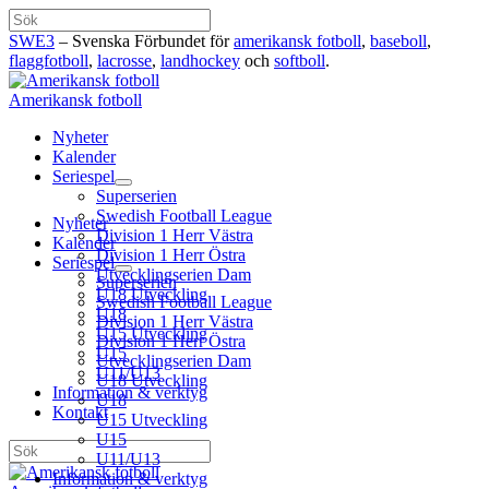
Hoppa
Sök
till
SWE3
– Svenska Förbundet för
amerikansk fotboll
,
baseboll
,
innehåll
flaggfotboll
,
lacrosse
,
landhockey
och
softboll
.
Amerikansk fotboll
Nyheter
Kalender
Seriespel
Superserien
Swedish Football League
Nyheter
Division 1 Herr Västra
Kalender
Division 1 Herr Östra
Seriespel
Utvecklingserien Dam
Superserien
U18 Utveckling
Swedish Football League
U18
Division 1 Herr Västra
U15 Utveckling
Division 1 Herr Östra
U15
Utvecklingserien Dam
U11/U13
U18 Utveckling
Information & verktyg
U18
Kontakt
U15 Utveckling
U15
Sök
U11/U13
Information & verktyg