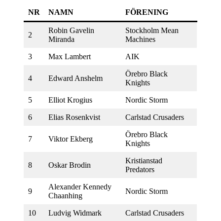
NR
NAMN
FÖRENING
Robin Gavelin
Stockholm Mean
2
Miranda
Machines
3
Max Lambert
AIK
Örebro Black
4
Edward Anshelm
Knights
5
Elliot Krogius
Nordic Storm
6
Elias Rosenkvist
Carlstad Crusaders
Örebro Black
7
Viktor Ekberg
Knights
Kristianstad
8
Oskar Brodin
Predators
Alexander Kennedy
9
Nordic Storm
Chaanhing
10
Ludvig Widmark
Carlstad Crusaders