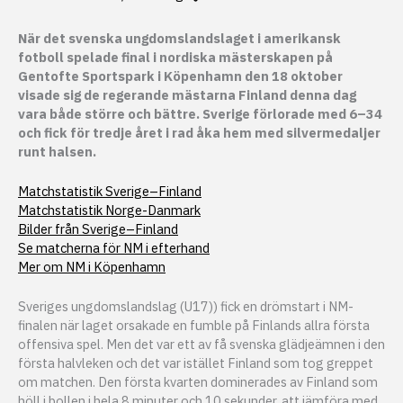
När det svenska ungdomslandslaget i amerikansk
fotboll spelade final i nordiska mästerskapen på
Gentofte Sportspark i Köpenhamn den 18 oktober
visade sig de regerande mästarna Finland denna dag
vara både större och bättre. Sverige förlorade med 6–34
och fick för tredje året i rad åka hem med silvermedaljer
runt halsen.
Matchstatistik Sverige–Finland
Matchstatistik Norge-Danmark
Bilder från Sverige–Finland
Se matcherna för NM i efterhand
Mer om NM i Köpenhamn
Sveriges ungdomslandslag (U17)) fick en drömstart i NM-
finalen när laget orsakade en fumble på Finlands allra första
offensiva spel. Men det var ett av få svenska glädjeämnen i den
första halvleken och det var istället Finland som tog greppet
om matchen. Den första kvarten dominerades av Finland som
höll i bollen i hela 8 minuter och 10 sekunder, att jämföra med