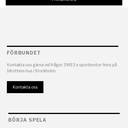
FÖRBUNDET
Kontakta oss gärna vid frågor. SWE3:s sportkontor finns på
Idrottens hus i Stockholm.
Kontakta oss
BÖRJA SPELA