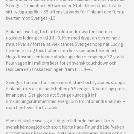
Sveriges 1 minut och 50 sekunder. Statistiken talade talade
sitt tydliga språk – 58 offensiva yards för Finland i den första
kvarten mot Sveriges -15.
Finlands övertag fortsatte i den andra kvarten där man
utökade ledningen till 14–0. Men med drygt en och en halv
minut kvar av första halvlek tändes Sveriges hopp när Ludvig
Landholm slog loss bollen ur en finsk spelares händer och
Hugo Rasmussen kunde plocka upp den och springa 32 yards
hela vägen in i målområdet för en svensk touchdown och
reducera den finska ledningen fram till 14–6.
Sveriges försvar stod sedan emot starkt och lyckades stoppa
Finland trots att de hade bollen på Sveriges 3-yardslinje precis
innan paus. Det gjorde att Sverige kunde gå in i
omklädningsrummet med energi och tro inför andra halvlek –
matchen levde fortfarande!
Men det skulle visa sig att dagen tillhörde Finland. Trots
svensk kämpaglöd och stort hjärta hade Finland både fysiken
och tyngden på sin sida – i snitt fem centimeter längre och nio