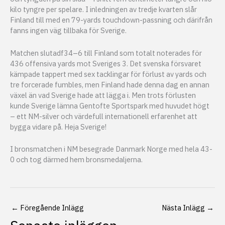
kilo tyngre per spelare. I inledningen av tredje kvarten slår
Finland till med en 79-yards touchdown-passning och därifrån
fanns ingen väg tillbaka för Sverige.
Matchen slutadf34–6 till Finland som totalt noterades för
436 offensiva yards mot Sveriges 3. Det svenska försvaret
kämpade tappert med sex tacklingar för förlust av yards och
tre forcerade fumbles, men Finland hade denna dag en annan
växel än vad Sverige hade att lägga i. Men trots förlusten
kunde Sverige lämna Gentofte Sportspark med huvudet högt
– ett NM-silver och värdefull internationell erfarenhet att
bygga vidare på. Heja Sverige!
I bronsmatchen i NM besegrade Danmark Norge med hela 43-
0 och tog därmed hem bronsmedaljerna.
←
Föregående Inlägg
Nästa Inlägg
→