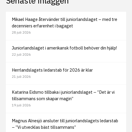
Senaste inläggen
Mikael Haage återvänder till juniorlandslaget – med tre
decenniers erfarenhet i bagaget
28 juli 2026
Juniorlandslaget i amerikansk fotboll behöver din hjälp!
22 juli 2026
Herrlandslagets ledarstab för 2026 är klar
21 juli 2026
Katarina Eidsmo tillbaka i juniorlandslaget – ”Det är vi
tillsammans som skapar magin”
19 juli 2026
Magnus Alnesjö ansluter till juniorlandslagets ledarstab
– ”Vi utvecklas bäst tillsammans”