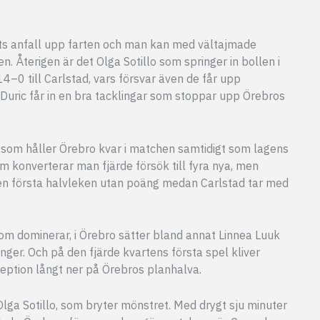
gets anfall upp farten och man kan med vältajmade
n. Återigen är det Olga Sotillo som springer in bollen i
4–0 till Carlstad, vars försvar även de får upp
uric får in en bra tacklingar som stoppar upp Örebros
, som håller Örebro kvar i matchen samtidigt som lagens
 om konverterar man fjärde försök till fyra nya, men
den första halvleken utan poäng medan Carlstad tar med
som dominerar, i Örebro sätter bland annat Linnea Luuk
nger. Och på den fjärde kvartens första spel kliver
eption långt ner på Örebros planhalva.
lga Sotillo, som bryter mönstret. Med drygt sju minuter