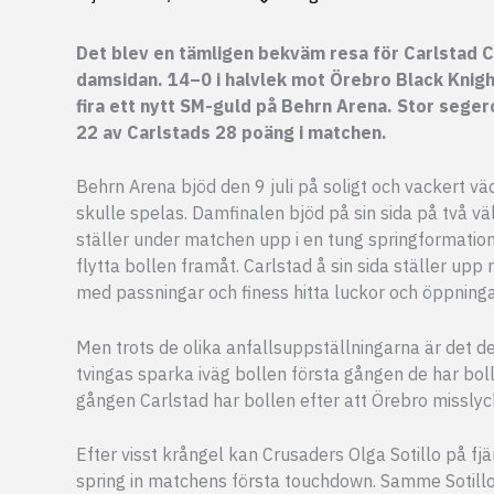
Det blev en tämligen bekväm resa för Carlstad 
damsidan. 14–0 i halvlek mot Örebro Black Knig
fira ett nytt SM-guld på Behrn Arena. Stor seger
22 av Carlstads 28 poäng i matchen.
Behrn Arena bjöd den 9 juli på soligt och vackert v
skulle spelas. Damfinalen bjöd på sin sida på två väl
ställer under matchen upp i en tung springformation
flytta bollen framåt. Carlstad å sin sida ställer upp
med passningar och finess hitta luckor och öppningar
Men trots de olika anfallsuppställningarna är det d
tvingas sparka iväg bollen första gången de har bo
gången Carlstad har bollen efter att Örebro missly
Efter visst krångel kan Crusaders Olga Sotillo på f
spring in matchens första touchdown. Samme Sotillo 