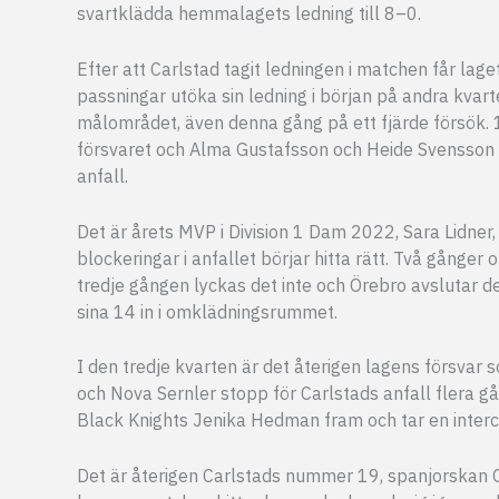
svartklädda hemmalagets ledning till 8–0.
Efter att Carlstad tagit ledningen i matchen får la
passningar utöka sin ledning i början på andra kvarte
målområdet, även denna gång på ett fjärde försök. 1
försvaret och Alma Gustafsson och Heide Svensson D
anfall.
Det är årets MVP i Division 1 Dam 2022, Sara Lidner
blockeringar i anfallet börjar hitta rätt. Två gånger
tredje gången lyckas det inte och Örebro avslutar 
sina 14 in i omklädningsrummet.
I den tredje kvarten är det återigen lagens försvar 
och Nova Sernler stopp för Carlstads anfall flera gå
Black Knights Jenika Hedman fram och tar en interc
Det är återigen Carlstads nummer 19, spanjorskan O