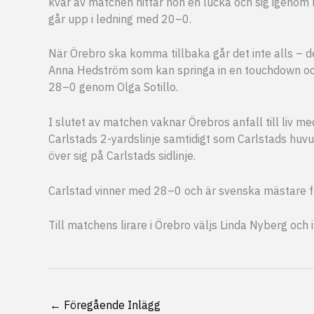
kvar av matchen hittar hon en lucka och sig igenom
går upp i ledning med 20–0.
När Örebro ska komma tillbaka går det inte alls – de
Anna Hedström som kan springa in en touchdown och u
28–0 genom Olga Sotillo.
I slutet av matchen vaknar Örebros anfall till liv me
Carlstads 2-yardslinje samtidigt som Carlstads huvud
över sig på Carlstads sidlinje.
Carlstad vinner med 28–0 och är svenska mästare 
Till matchens lirare i Örebro väljs Linda Nyberg och
←
Föregående Inlägg