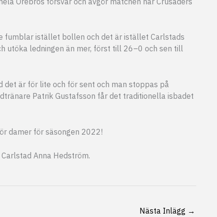
 hela Örebros försvar och avgör matchen när Crusaders
 fumblar istället bollen och det är istället Carlstads
töka ledningen än mer, först till 26–0 och sen till
d det är för lite och för sent och man stoppas på
tränare Patrik Gustafsson får det traditionella isbadet
för damer för säsongen 2022!
 i Carlstad Anna Hedström.
Nästa Inlägg
→