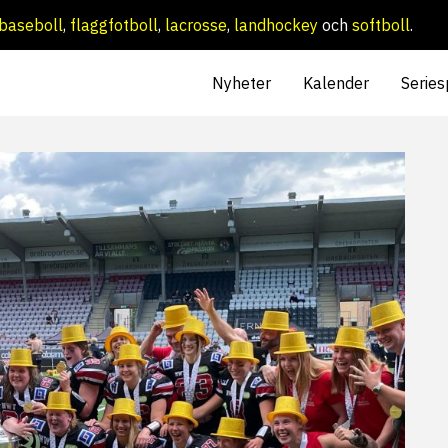
baseboll
,
flaggfotboll
,
lacrosse
,
landhockey
och
softboll
.
Nyheter
Kalender
Series