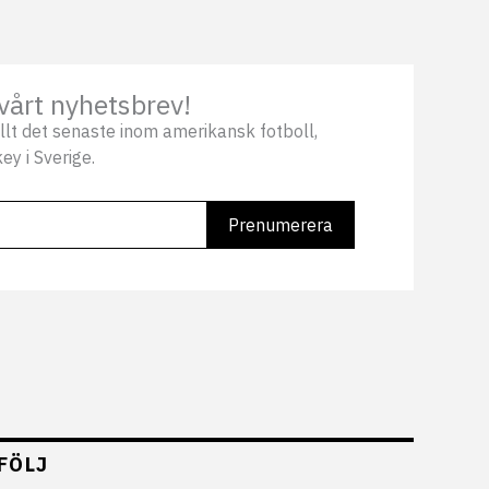
vårt nyhetsbrev!
llt det senaste inom amerikansk fotboll,
ey i Sverige.
FÖLJ