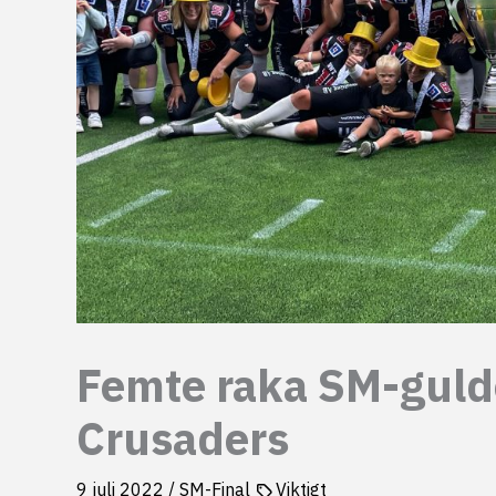
Femte raka SM-gulde
Crusaders
9 juli 2022
/
SM-Final
Viktigt