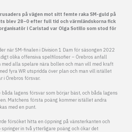
Crusaders på vägen mot sitt femte raka SM-guld på
hts
blev 28–0 efter full tid och värmländskorna fick
organisatör i Carlstad var Olga Sotillo som stod för
äder när SM-finalen i Division 1 Dam för säsongen 2022
digt olika offensiva spelfilosofier – Örebros anfall
 med alla spelare nära bollen och man vill med kraft
 med fyra WR utspridda över plan och man vill istället
 i Örebros försvar.
e båda lagens försvar som börjar bäst, och båda lagens
llen. Matchens första poäng kommer istället andra
ckas med en punt.
järde försöket hitta en öppning på vänsterkanten och
springer in två ytterligare poäng och ökar det