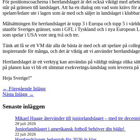
För positionscoacherna i herrlandslaget är det också viktigt med arbet
står på gränsen till landslaget. Att ha en dialog om vad som krävs för att
spelare/ledare ute i lagen som är med och säljer in landslaget i klubbar
Målsättningen för herrlandslaget är topp 3 i Europa och topp 5 i värld
utanför Sveriges gränser, som i GFL i Tyskland och i nya European Lea
som spelar i USA vore steg två och tre.
Tänk att få se ett VM där alla de bästa är med och att spelare på coll
inspirerande för många, och det är viktig att vi använder herrlandslaget
Herrlandslaget är ett verktyg kan användas på väldigt många olika sätt
på planen kan vi bli ett slimmat exekverings-landslag som leverera på c
Heja Sverige!”
←
Föregående Inlägg
Nästa Inlägg
→
Senaste inläggen
Mikael Haage återvänder till juniorlandslaget – med tre decenni
28 juli 2026
Juniorlandslaget i amerikansk fotboll behöver din hjälp!
22 juli 2026
Herrlandslagets ledarstab för 2026 är klar