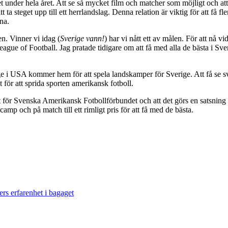
et under hela året. Att se så mycket film och matcher som möjligt och at
 ta steget upp till ett herrlandslag. Denna relation är viktig för att få fl
na.
en. Vinner vi idag (
Sverige vann!
) har vi nått ett av målen. För att nå v
gue of Football. Jag pratade tidigare om att få med alla de bästa i Sve
ege i USA kommer hem för att spela landskamper för Sverige. Att få se sve
 för att sprida sporten amerikansk fotboll.
 för Svenska Amerikansk Fotbollförbundet och att det görs en satsning ä
amp och på match till ett rimligt pris för att få med de bästa.
ers erfarenhet i bagaget