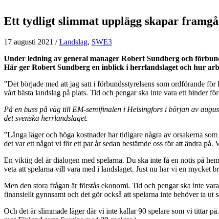
Ett tydligt slimmat upplägg skapar framgå
17 augusti 2021
/
Landslag
,
SWE3
Under ledning av general manager Robert Sundberg och förbundska
Här ger Robert Sundberg en inblick i herrlandslaget och hur arb
”Det började med att jag satt i förbundsstyrelsens som ordförande för 
vårt bästa landslag på plats. Tid och pengar ska inte vara ett hinder f
På en buss på väg till EM-semifinalen i Helsingfors i början av aug
det svenska herrlandslaget.
”Långa läger och höga kostnader har tidigare några av orsakerna som gjo
det var ett något vi för ett par år sedan bestämde oss för att ändra på.
En viktig del är dialogen med spelarna. Du ska inte få en notis på hems
veta att spelarna vill vara med i landslaget. Just nu har vi en mycket b
Men den stora frågan är förstås ekonomi. Tid och pengar ska inte vara
finansiellt gynnsamt och det gör också att spelarna inte behöver ta ut
Och det är slimmade läger där vi inte kallar 90 spelare som vi tittar på