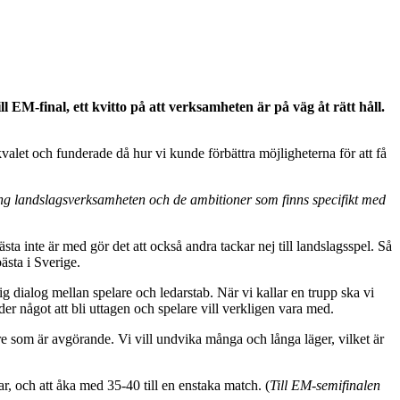
M-final, ett kvitto på att verksamheten är på väg åt rätt håll.
valet och funderade då hur vi kunde förbättra möjligheterna för att få
ing landslagsverksamheten och de ambitioner som finns specifikt med
ta inte är med gör det att också andra tackar nej till landslagsspel. Så
ästa i Sverige.
ig dialog mellan spelare och ledarstab. När vi kallar en trupp ska vi
yder något att bli uttagen och spelare vill verkligen vara med.
re som är avgörande. Vi vill undvika många och långa läger, vilket är
ar, och att åka med 35-40 till en enstaka match. (
Till EM-semifinalen