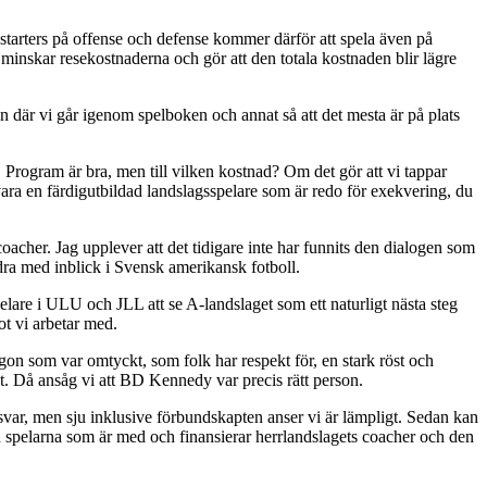
 starters på offense och defense kommer därför att spela även på
a minskar resekostnaderna och gör att den totala kostnaden blir lägre
ten där vi går igenom spelboken och annat så att det mesta är på plats
s. Program är bra, men till vilken kostnad? Om det gör att vi tappar
vara en färdigutbildad landslagsspelare som är redo för exekvering, du
scoacher. Jag upplever att det tidigare inte har funnits den dialogen som
dra med inblick i Svensk amerikansk fotboll.
spelare i ULU och JLL att se A-landslaget som ett naturligt nästa steg
ot vi arbetar med.
gon som var omtyckt, som folk har respekt för, en stark röst och
t. Då ansåg vi att BD Kennedy var precis rätt person.
svar, men sju inklusive förbundskapten anser vi är lämpligt. Sedan kan
dan spelarna som är med och finansierar herrlandslagets coacher och den