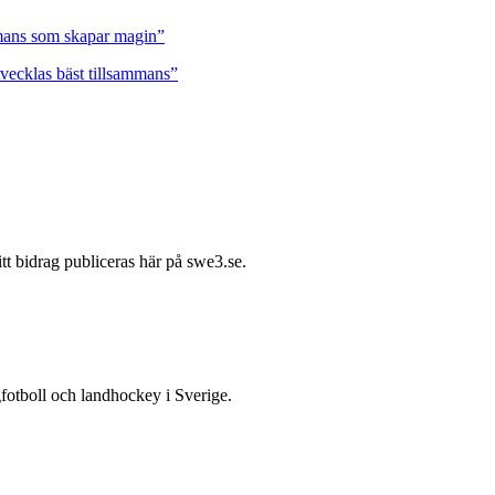
ammans som skapar magin”
tvecklas bäst tillsammans”
itt bidrag publiceras här på swe3.se.
gfotboll och landhockey i Sverige.