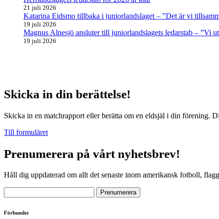
21 juli 2026
Katarina Eidsmo tillbaka i juniorlandslaget – ”Det är vi tills
19 juli 2026
Magnus Alnesjö ansluter till juniorlandslagets ledarstab – ”Vi u
19 juli 2026
Skicka in din berättelse!
Skicka in en matchrapport eller berätta om en eldsjäl i din förening. D
Till formuläret
Prenumerera på vårt nyhetsbrev!
Håll dig uppdaterad om allt det senaste inom amerikansk fotboll, flag
Förbundet