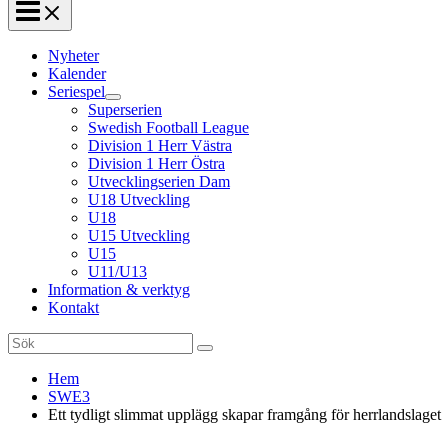
Nyheter
Kalender
Seriespel
Superserien
Swedish Football League
Division 1 Herr Västra
Division 1 Herr Östra
Utvecklingserien Dam
U18 Utveckling
U18
U15 Utveckling
U15
U11/U13
Information & verktyg
Kontakt
Search
for:
Hem
SWE3
Ett tydligt slimmat upplägg skapar framgång för herrlandslaget