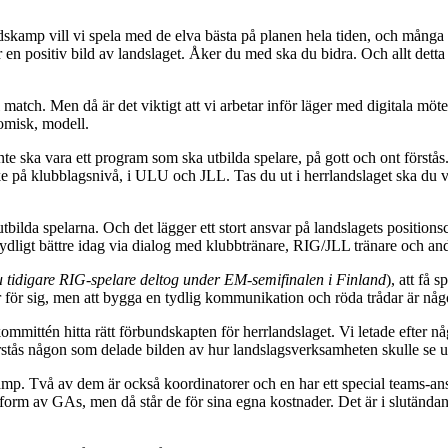
andskamp vill vi spela med de elva bästa på planen hela tiden, och många
ar en positiv bild av landslaget. Åker du med ska du bidra. Och allt dett
ll match. Men då är det viktigt att vi arbetar inför läger med digitala mö
nomisk, modell.
 inte ska vara ett program som ska utbilda spelare, på gott och ont förstå
ske på klubblagsnivå, i ULU och JLL. Tas du ut i herrlandslaget ska du 
t utbilda spelarna. Och det lägger ett stort ansvar på landslagets position
etydligt bättre idag via dialog med klubbtränare, RIG/JLL tränare och an
u tidigare RIG-spelare deltog under EM-semifinalen i Finland
), att få 
ar för sig, men att bygga en tydlig kommunikation och röda trådar är någ
mmittén hitta rätt förbundskapten för herrlandslaget. Vi letade efter nå
rstås någon som delade bilden av hur landslagsverksamheten skulle se u
amp. Två av dem är också koordinatorer och en har ett special teams-an
g i form av GAs, men då står de för sina egna kostnader. Det är i slutän