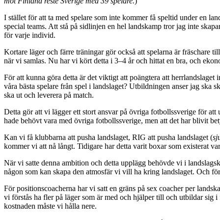
mot Finland reste Sverige med 39 spelare.
)
I stället för att ta med spelare som inte kommer få speltid under en l
special teams. Att stå på sidlinjen en hel landskamp tror jag inte skap
för varje individ.
Kortare läger och färre träningar gör också att spelarna är fräschare ti
när vi samlas. Nu har vi kört detta i 3–4 år och hittat en bra, och eko
För att kunna göra detta är det viktigt att poängtera att herrlandslaget
våra bästa spelare från spel i landslaget? Utbildningen anser jag ska 
ska ut och leverera på match.
Detta gör att vi lägger ett stort ansvar på övriga fotbollssverige för at
hade behövt vara med övriga fotbollssverige, men att det har blivit b
Kan vi få klubbarna att pusha landslaget, RIG att pusha landslaget (
sj
kommer vi att nå långt. Tidigare har detta varit boxar som existerat v
När vi satte denna ambition och detta upplägg behövde vi i landslagsko
någon som kan skapa den atmosfär vi vill ha kring landslaget. Och fö
För positionscoacherna har vi satt en gräns på sex coacher per landsk
vi förstås ha fler på läger som är med och hjälper till och utbildar si
kostnaden måste vi hålla nere.