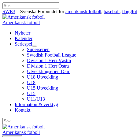
Hoppa
Sök
till
SWE3
– Svenska Förbundet för
amerikansk fotboll
,
baseboll
,
flaggfot
innehåll
Amerikansk fotboll
Nyheter
Kalender
Seriespel
Superserien
Swedish Football League
Division 1 Herr Västra
Division 1 Herr Östra
Utvecklingserien Dam
U18 Utveckling
U18
U15 Utveckling
U15
U11/U13
Information & verktyg
Kontakt
Sök
Amerikansk fotboll