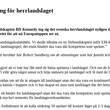
ng för herrlandslaget
pten BD Kennedy tog sig det svenska herrlandslaget nyligen till E
etet för att nå Europatoppen ser ut.
landslagskommittén. Vi skulle tillsätta en ny förbundskapten inför EM-k
ör landslagsspel, det enda hindret ska vara din kompetens som spelare.”
usti berättar här Robert Sundberg om de utmaningar som har funnits kr
rt att vi inte har fått med de bästa spelarna i landslaget. Och om de bäs
 Vi ville göra något annat och höja statusen på landslaget och få med de b
idan om att du är uttagen till landslaget utan det ska vara en kontinuerl
ra känsla i truppen och vi har skapat en aura runt landslaget där det bet
 ett hinder för landslagsspel utan det ska vara din kompetens som spela
 så mycket semester för landslagsverksamheten.
. Ambitionen är att kalla omkring 50 spelare till kortare läger på 2-3 dag