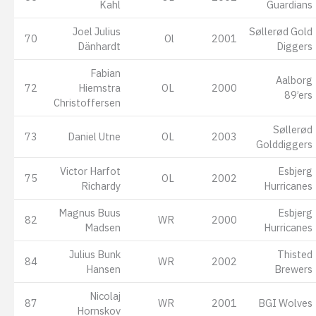
Kahl
Guardians
Joel Julius
Søllerød Gold
70
Ol
2001
Dänhardt
Diggers
Fabian
Aalborg
72
Hiemstra
OL
2000
89’ers
Christoffersen
Søllerød
73
Daniel Utne
OL
2003
Golddiggers
Victor Harfot
Esbjerg
75
OL
2002
Richardy
Hurricanes
Magnus Buus
Esbjerg
82
WR
2000
Madsen
Hurricanes
Julius Bunk
Thisted
84
WR
2002
Hansen
Brewers
Nicolaj
87
WR
2001
BGI Wolves
Hornskov