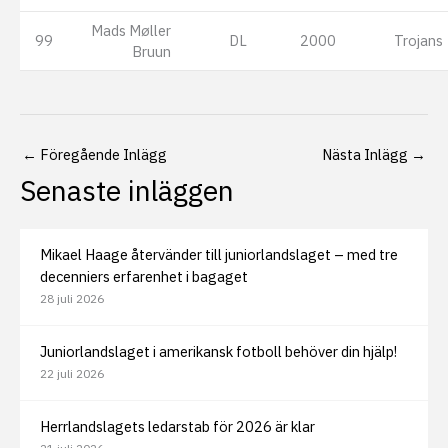
Mads Møller
99
DL
2000
Trojans
Bruun
←
Föregående Inlägg
Nästa Inlägg
→
Senaste inläggen
Mikael Haage återvänder till juniorlandslaget – med tre
decenniers erfarenhet i bagaget
28 juli 2026
Juniorlandslaget i amerikansk fotboll behöver din hjälp!
22 juli 2026
Herrlandslagets ledarstab för 2026 är klar