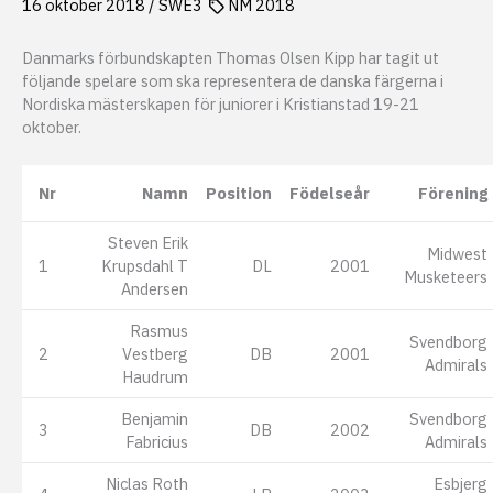
16 oktober 2018
/
SWE3
NM 2018
Danmarks förbundskapten Thomas Olsen Kipp har tagit ut
följande spelare som ska representera de danska färgerna i
Nordiska mästerskapen för juniorer i Kristianstad 19-21
oktober.
Nr
Namn
Position
Födelseår
Förening
Steven Erik
Midwest
1
Krupsdahl T
DL
2001
Musketeers
Andersen
Rasmus
Svendborg
2
Vestberg
DB
2001
Admirals
Haudrum
Benjamin
Svendborg
3
DB
2002
Fabricius
Admirals
Niclas Roth
Esbjerg