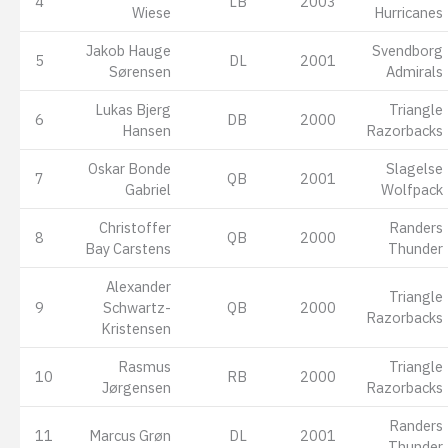
4
LB
2003
Wiese
Hurricanes
Jakob Hauge
Svendborg
5
DL
2001
Sørensen
Admirals
Lukas Bjerg
Triangle
6
DB
2000
Hansen
Razorbacks
Oskar Bonde
Slagelse
7
QB
2001
Gabriel
Wolfpack
Christoffer
Randers
8
QB
2000
Bay Carstens
Thunder
Alexander
Triangle
9
Schwartz-
QB
2000
Razorbacks
Kristensen
Rasmus
Triangle
10
RB
2000
Jørgensen
Razorbacks
Randers
11
Marcus Grøn
DL
2001
Thunder