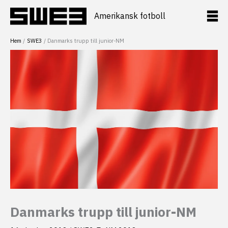
Hoppa
till
Amerikansk fotboll
innehåll
Hem
SWE3
Danmarks trupp till junior-NM
Danmarks trupp till junior-NM