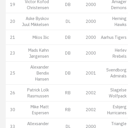
Victor Kofod
Amager
19
DB
2000
Christensen
Demons
Aske Byskov
Herning
20
DL
2000
Juul Mikkelsen
Hawks
21
Milos Ilic
DB
2000
Aarhus Tigers
Mads Køhn
Herlev
23
DB
2000
Jørgensen
Rrebels
Alexander
Svendborg
25
Bendix
DB
2001
Admirals
Hansen
Patrick Lolk
Slagelse
26
RB
2002
Rasmussen
Wolfpack
Mike Matt
Esbjerg
30
RB
2002
Espersen
Hurricanes
Allexsander
Triangle
33
DL
2000