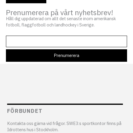
Prenumerera på vårt nyhetsbrev!
Håll dig uppdaterad om allt det senaste inom amerikansk
fotboll, flaggfotboll och landhockey i Sverige.
FÖRBUNDET
Kontakta oss gärna vid frågor. SWE3:s sportkontor finns på
Idrottens hus i Stockholm.