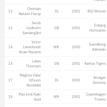
Christian
12
DL
2001
BGI Wolves
Nielsen Flarup
Jacob
Esbjerg
13
Lindholm
DB
2001
Hurricanes
Søndergård
Victor
Svendborg
14
Løvenholdt
WR
2000
Admirals
Alvan Mazanti
Lukas
15
DB
2001
Aarhus Tigers
Thomsen
Magnus Valur
Amager
17
Ulfsson
DL
2000
Demons
Norddahl
Max Emil Kjær
Copenhagen
18
WR
2001
Guld
Towers