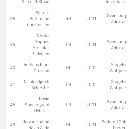
Schmidt Klose
Razorbacks
Wilmer
Svendborg
35
Bethmann
RB
2001
Admirals
Christensen
Nikolaj
Magnus
Svendborg
36
LB
2001
Brosolat
Admirals
Pedersen
Andreas Hjort
Slagelse
40
DL
2002
Grasson
Wolfpack
Nicolaj Bjørch
Slagelse
41
LB
2002
Schæffer
Wolfpack
David
Svendborg
45
Søndergaard
LB
2001
Admirals
Helqvist
Haryad Farhad
Søllerød Gold
49
DL
2001
Naziri Zada
Diggers