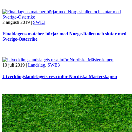
2 augusti 2019
|
SWE3
Finaldagens matcher börjar med Norge-Italien och slutar med
Sverige-Österrike
10 juli 2019
|
Landslag
,
SWE3
Utvecklingslandslagets resa inför Nordiska Mästerskapen