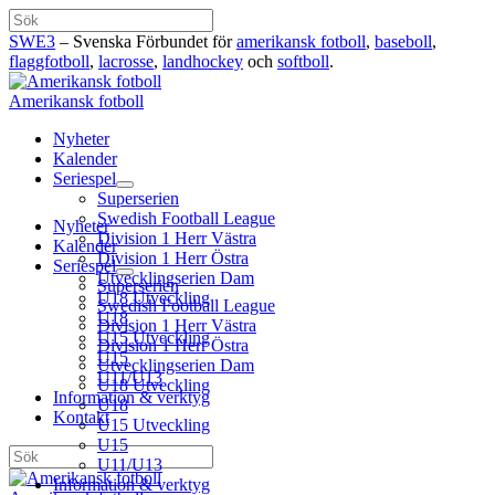
Hoppa
Sök
till
SWE3
– Svenska Förbundet för
amerikansk fotboll
,
baseboll
,
innehåll
flaggfotboll
,
lacrosse
,
landhockey
och
softboll
.
Amerikansk fotboll
Nyheter
Kalender
Seriespel
Superserien
Swedish Football League
Nyheter
Division 1 Herr Västra
Kalender
Division 1 Herr Östra
Seriespel
Utvecklingserien Dam
Superserien
U18 Utveckling
Swedish Football League
U18
Division 1 Herr Västra
U15 Utveckling
Division 1 Herr Östra
U15
Utvecklingserien Dam
U11/U13
U18 Utveckling
Information & verktyg
U18
Kontakt
U15 Utveckling
U15
Sök
U11/U13
Information & verktyg