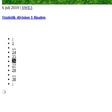
6 juli 2019
|
SWE3
Statistik division 1-finalen
‹
1
…
24
25
26
27
28
…
38
›