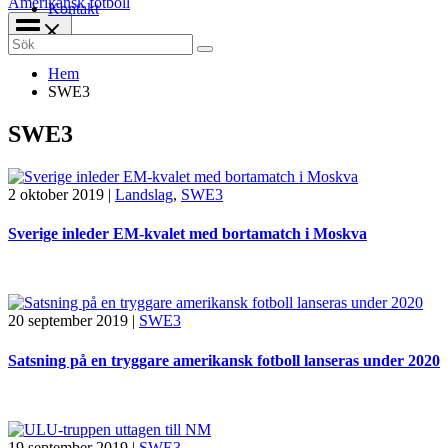
Amerikansk fotboll
Kontakt
Search
for:
Hem
SWE3
SWE3
2 oktober 2019
|
Landslag
,
SWE3
Sverige inleder EM-kvalet med bortamatch i Moskva
20 september 2019
|
SWE3
Satsning på en tryggare amerikansk fotboll lanseras under 2020
19 september 2019
|
SWE3