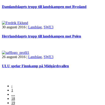
Damlandslagets trupp till landskampen mot Ryssland
30 augusti 2016
|
Landslag
,
SWE3
Herrlandslagets trupp till landskampen mot Polen
26 augusti 2016
|
Landslag
,
SWE3
ULU spelar Finnkamp på Midgårdsvallen
‹
1
…
18
19