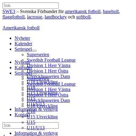
Hoppa
Sök
till
SWE3
– Svenska Förbundet för
amerikansk fotboll
,
baseboll
,
innehåll
flaggfotboll
,
lacrosse
,
landhockey
och
softboll
.
Amerikansk fotboll
Nyheter
Kalender
Seriespel
Superserien
Swedish Football League
Nyheter
Division 1 Herr Västra
Kalender
Division 1 Herr Östra
Seriespel
Utvecklingserien Dam
Superserien
U18 Utveckling
Swedish Football League
U18
Division 1 Herr Västra
U15 Utveckling
Division 1 Herr Östra
U15
Utvecklingserien Dam
U11/U13
U18 Utveckling
Information & verktyg
U18
Kontakt
U15 Utveckling
U15
Sök
U11/U13
Information & verktyg