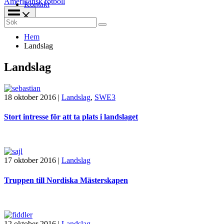
Amerikansk fotboll
Kontakt
Search
for:
Hem
Landslag
Landslag
18 oktober 2016
|
Landslag
,
SWE3
Stort intresse för att ta plats i landslaget
17 oktober 2016
|
Landslag
Truppen till Nordiska Mästerskapen
12 oktober 2016
|
Landslag