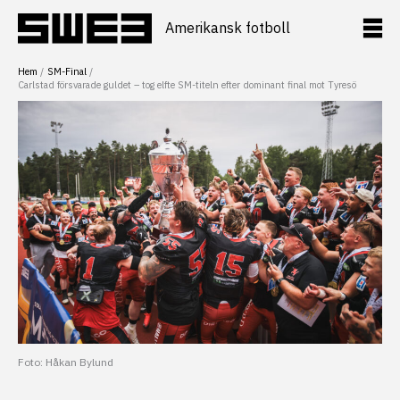
Hoppa
till
Amerikansk fotboll
innehåll
Hem
SM-Final
Carlstad försvarade guldet – tog elfte SM-titeln efter dominant final mot Tyresö
Foto: Håkan Bylund