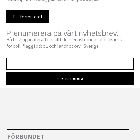
Till formuläret
Prenumerera på vårt nyhetsbrev!
Håll dig uppdaterad om allt det senaste inom amerikansk
fotboll, flaggfotboll och landhockey i Sverige.
FÖRBUNDET