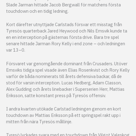
Slade Jarman hittade Jacob Bergwall för matchens första
touchdown och en tidig ledning.
Kort därefter utnyttjade Carlstads försvar ett misstag från
Tyresös quarterback Jared Heywood och Nils Emsvik kunde ta
en en interception på gästernas första drive. Bara tre spel
senare hittade Jarman Rory Kelly i end zone – och ledningen
var 13–0.
Försvaret var genomgående dominant från Crusaders. Utöver
Emsviks tidiga spel visade även Elias Rosenkvist och Rory Kelly
varför de båda nominerats till årets defensiva backar, då de
stod för varsin interception. Lucas Hedberg, Adam Classon,
Alex Gudding och årets linebacker i Superserien Herr, Mattias
Eriksson, satte konstant press på Tyresös offensiv.
I andra kvarten utökade Carlstad ledningen genom en kort
touchdown av Mattias Eriksson på ett springspel rakt upp i
mitten från nära Tyresös mållinje.
Tyresö lyckades svara med en touchdown från Vilgot Valeskog