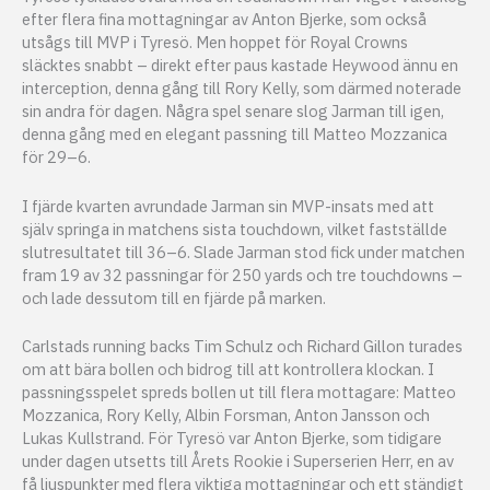
efter flera fina mottagningar av Anton Bjerke, som också
utsågs till MVP i Tyresö. Men hoppet för Royal Crowns
släcktes snabbt – direkt efter paus kastade Heywood ännu en
interception, denna gång till Rory Kelly, som därmed noterade
sin andra för dagen. Några spel senare slog Jarman till igen,
denna gång med en elegant passning till Matteo Mozzanica
för 29–6.
I fjärde kvarten avrundade Jarman sin MVP-insats med att
själv springa in matchens sista touchdown, vilket fastställde
slutresultatet till 36–6. Slade Jarman stod fick under matchen
fram 19 av 32 passningar för 250 yards och tre touchdowns –
och lade dessutom till en fjärde på marken.
Carlstads running backs Tim Schulz och Richard Gillon turades
om att bära bollen och bidrog till att kontrollera klockan. I
passningsspelet spreds bollen ut till flera mottagare: Matteo
Mozzanica, Rory Kelly, Albin Forsman, Anton Jansson och
Lukas Kullstrand. För Tyresö var Anton Bjerke, som tidigare
under dagen utsetts till Årets Rookie i Superserien Herr, en av
få ljuspunkter med flera viktiga mottagningar och ett ständigt