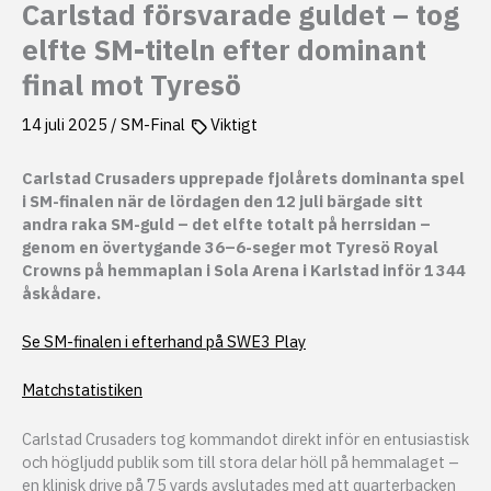
Carlstad försvarade guldet – tog
elfte SM-titeln efter dominant
final mot Tyresö
14 juli 2025
/
SM-Final
Viktigt
Carlstad Crusaders upprepade fjolårets dominanta spel
i SM-finalen när de lördagen den 12 juli bärgade sitt
andra raka SM-guld – det elfte totalt på herrsidan –
genom en övertygande 36–6-seger mot Tyresö Royal
Crowns på hemmaplan i Sola Arena i Karlstad inför 1 344
åskådare.
Se SM-finalen i efterhand på SWE3 Play
Matchstatistiken
Carlstad Crusaders tog kommandot direkt inför en entusiastisk
och högljudd publik som till stora delar höll på hemmalaget –
en klinisk drive på 75 yards avslutades med att quarterbacken