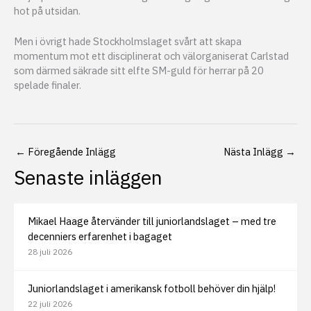
hot på utsidan.
Men i övrigt hade Stockholmslaget svårt att skapa
momentum mot ett disciplinerat och välorganiserat Carlstad
som därmed säkrade sitt elfte SM-guld för herrar på 20
spelade finaler.
←
Föregående Inlägg
Nästa Inlägg
→
Senaste inläggen
Mikael Haage återvänder till juniorlandslaget – med tre
decenniers erfarenhet i bagaget
28 juli 2026
Juniorlandslaget i amerikansk fotboll behöver din hjälp!
22 juli 2026