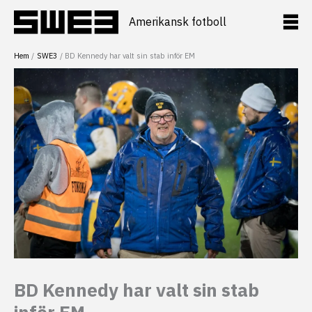
Hoppa
till
Amerikansk fotboll
innehåll
Hem
SWE3
BD Kennedy har valt sin stab inför EM
BD Kennedy har valt sin stab
inför EM