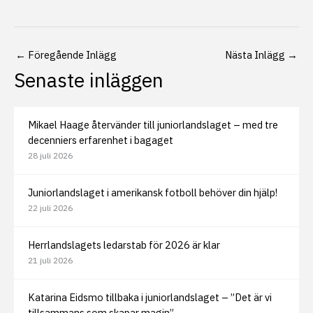
←
Föregående Inlägg
Nästa Inlägg
→
Senaste inläggen
Mikael Haage återvänder till juniorlandslaget – med tre
decenniers erfarenhet i bagaget
28 juli 2026
Juniorlandslaget i amerikansk fotboll behöver din hjälp!
22 juli 2026
Herrlandslagets ledarstab för 2026 är klar
21 juli 2026
Katarina Eidsmo tillbaka i juniorlandslaget – ”Det är vi
tillsammans som skapar magin”