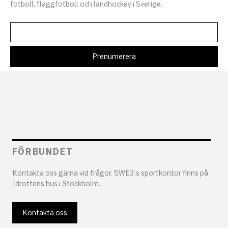
fotboll, flaggfotboll och landhockey i Sverige.
FÖRBUNDET
Kontakta oss gärna vid frågor. SWE3:s sportkontor finns på
Idrottens hus i Stockholm.
Kontakta oss